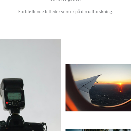
Forbløffende billeder venter på din udforskning.