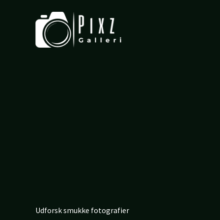
Gå
til
indholdet
Udforsk smukke fotografier