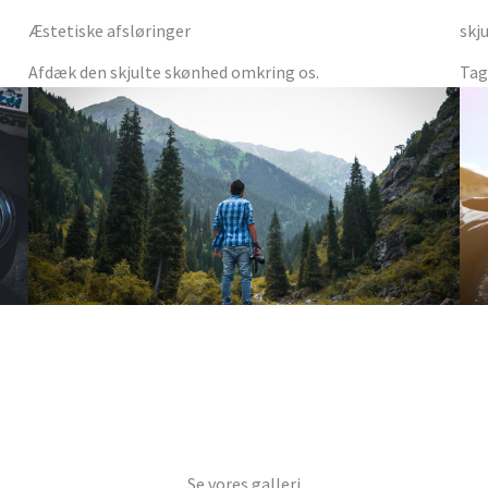
Æstetiske afsløringer
skj
Afdæk den skjulte skønhed omkring os.
Tag
Se vores galleri