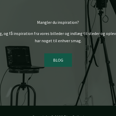
Mangler du inspiration?
, og få inspiration fra vores billeder og indlæg til steder og oplev
har noget til enhver smag.
BLOG